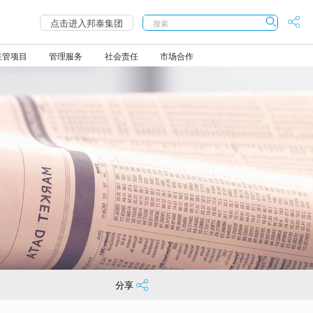
点击进入
邦泰集团
在管项目
管理服务
社会责任
市场合作
服务热线
人才激励
家在邦泰
组织架构
客户满意度评价
雷霆行动
尖端服务
幸福计划
邦管家
2021-04-09
育社会栋梁！
108-3377
极富竞争力的酬薪
行在邦泰 正直为本
邦乐园
权威满意度调查
董事会
家庭服务
2021-06-01
邦family计划
楼栋管理服务
售面积百强！
2021-04-02
重建
不间断的加薪计划
物业管理版块
邦教育
神秘客户暗访
家居服务
2021-06-01
夕阳红幸福
现代琐事代办
动
BSC绩效考核体系
城市/项目公司
邦邻里
业主义务监督代表
生活服务
2021-06-01
蒲公英计划
汽车服务
2021-03-29
准扶贫”
年终奖金
邦社群
...
2021-06-01
生泰旅游计划
旅游服务
一斑。
2021-01-22
2021-06-01
留守儿童筑梦
2021-06-01
体力行的行动，吸引更多人参与到公
目达州站温暖启动
2021-06-01
2021-01-19
梦作品展在蓉上演
2021-06-01
2021-01-12
2021-06-01
南省澄江市抚仙湖旁约135亩优质土地
2021-06-01
都
2020-12-31
2021-06-01
满举行！
2021-06-01
分享
108.37亩优质地块。
2020-12-30
赠1000万元
2021-06-01
2020-12-15
颁奖典礼成功举行
2021-06-01