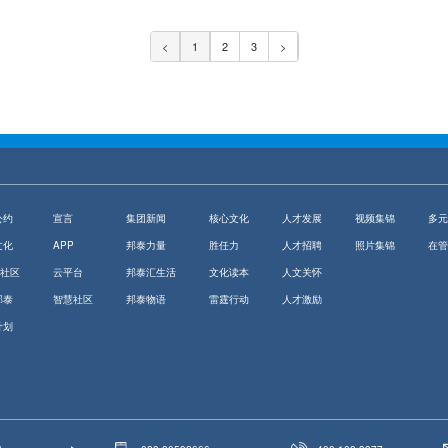
<
1
2
3
>
公约
宣言
集团新闻
核心文化
人才发展
视频集锦
多元
文化
APP
邦泰力量
胜任力
人才招聘
照片集锦
在管
V社区
云平台
邦泰汇生活
文化读本
人文关怀
邦泰
智慧社区
邦泰物语
雷霆行动
人才激励
计划