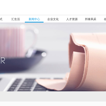
式
汇生活
新闻中心
企业文化
人才资源
邦泰风采
验收管理
公益事业
核心文化
邦里公约
视频集锦
邦泰物业
多元化项目管理
人才发展
宣言
三标管理
胜任力
人才招聘
邦里文化
APP
荣誉肯定
在管项目
照片集锦
基础服务
人文关怀
文化读本
邦泰V社区
发展历程
全国
实力邦泰，载誉前行
集团新闻
分户查验
在邦泰没有陌生人
让生活更有品位
人才培养体系
邦助工程
梦想同路人
成都
使命
乐山
ISO9001 国际质量管理体系
你好邦泰 你好未来
捐赠200万！邦泰助力乐山师范学院教师深造，共同培
2023成都服务业企业100
高层领导力
联系我们
成都
推荐欣赏
乐山
以邻里文化为载体, 吸引业主...
环境维护
品位期刊
衣
叁·度
2017
400-
让生活更有品位
邦泰集团以优异的销售业绩，稳居中国房企销售金额百强和销
集团新闻
前介服务
文化，以睦邻友好
邦筑美好
眉山
邦泰力量
培训品牌
愿景
广元
GB/T24001 环境管理体系
十年坚守 铸就辉煌
1049张折叠床之后，四川邦泰集团再捐150万支援灾后
中层领导力
就业发展
强”第26位
眉山
最新照片
广元
园林绿化
品位期刊
食
贰·区
2018
云平台
接房服务
核心价值观
邦爱同心
巴中
创新孵化器
一生相伴
为核心
GB/T28001 职业健康安全管理体系
达州
邦泰智汇生活
邦泰集团于乐山、西昌举行“情系环卫学子”公益助学行
全员通用素质能力
2021年度成都市市级“守合同
人物故事
巴中
达州
设施设备维护
品位季刊15期
住
壹·生活
2019
百强邦泰，渝你同行
集团新闻
邦泰公益宣传片
价值理念体系
邦暖社区
绵阳
武威
因为爱 成就家
携爱前行，邦泰集团助力内江市东兴区平坦镇寨花村“精
培训生计划
重信用”企业
绵阳
武威
秩序维护
品位季刊17期
行
2020
智慧家
邦泰集团此次被授予“成都市慈善总会副会长单位”，实力可见
集团新闻
邦泰物业微信公众号
邦佑成长
我是邦泰人
广安
德阳
邦泰物业抗疫宣传
首个“邦泰爱心屋”在乐山市高凤乡中心小学落成
邦泰集团连续三年蝉联“中国
广安
德阳
邦泰之道
邦泰汇生活APP
2021
遂宁
十堰
邦泰“童心筑梦”大型体验式公益行动走进西昌，为彝区
服务业企业500强”
遂宁
十堰
邦泰物语2.0
2022
作为责任地产，邦泰会坚持传递向上、向善的力量，并通过身
集团新闻
内江
玉溪
2170份美好抵达︱邦泰【怒放吧，少年计划】公益项
邦泰荣获“2020企业社会责任
内江
玉溪
益中来，推动公益事业发展，让爱与温暖照亮更多地方。
延安
西昌
邦泰爱心屋《插图本故事教科书》新书发布会暨童心筑
行业典范奖”
延安
西昌
邦泰集团成功斩获遂宁经开区约60.38亩优质地块。
集团新闻
宜宾
攀枝花
邦泰实地援建姚家乡 给村民一个可预见的未来
2021中国物业服务百强企业
宜宾
攀枝花
自贡
德昌
12月30日，捷报传来，邦泰集团以总价2.9亿元，成功斩获云
仅仅两天时间，他们造了一所彩色学校
2021物业服务力百强企业
自贡
德昌
集团新闻
重庆
昆明
四川邦泰让爱心走进金堂县，“ 邦泰爱心屋”首次落户成
2021四川诚信企业
重庆
昆明
忻州
常德
第一期“邦泰爱心屋”爱心课程种子教师培训开课仪式圆
2021中国服务业企业500强
忻州
常德
2020年12月28日，邦泰集团以4.02亿元成功斩获达州高新区约
集团新闻
建水
合肥
携手抗疫︱邦泰集团设立【邦助未来】公益基金，计划捐
邦泰物业荣获“2018-2020年
建水
合肥
正脉东三环，宽鉴品位家，成都邦泰·宽语的硬实力
集团新闻
向上吧，青春︱2019邦泰集团内江师范学院奖助学金
度四川省AAA级诚信物业服