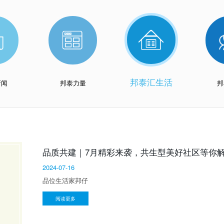
连续六年去往乐山师范学院，邦泰一直坚持在做这件事
务企业”
2020年11月27日，邦泰集团斩获内江市东兴区西林大道北侧、
集团新闻
“邦”助教师 点亮未来︱“萤光计划”2019邦泰乡村教
2021年度四川服务业企业百
高考首日，这家物业公司已经迫不及待地要给员工子女
强
筑梦青春︱10年750万，邦泰助力乐山师范学院梦想腾
四川省慈善总会•邦基金正式成立 500万爱心善款回报
驰援云南，邦泰集团捐赠54万余元，直抵震中鲁甸
愿这168个小时，能成为照耀更多乡村孩子和老师的光
邦泰汇生活
新闻
邦泰力量
邦
想参与“邦助学”，给乡村孩子们一个优质课堂？ “领养
为何这群村民会竖起大拇指，只因为邦泰做了这件事！
快乐足球，健康成长︱邦泰点亮乐山儿童足球梦
从今天起，西昌有了两个“邦泰班”
1405份美好成功抵达目的地，这群孩子最幸福......
邦泰集团圆峨边大堡中学“热餐梦” 爱心食堂正式投入使
滴水穿石，汇河入海︱看邦泰以责任护航“精准扶贫”
品质共建｜7月精彩来袭，共生型美好社区等你
国家扶贫日︱聚焦“责任地产”邦泰集团的精准扶贫之道
2024-07-16
安民之道在于察其疾苦，邦泰内江精准扶贫项目纪实
邦泰助力乐山、西昌环卫学子勇敢追梦！
品位生活家邦仔
阅读更多