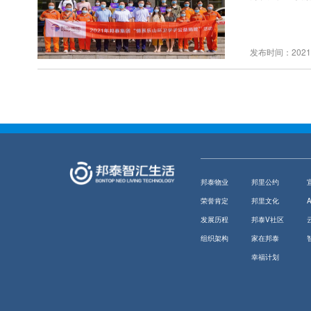
发布时间：2021-
邦泰物业
邦里公约
荣誉肯定
邦里文化
发展历程
邦泰V社区
组织架构
家在邦泰
幸福计划