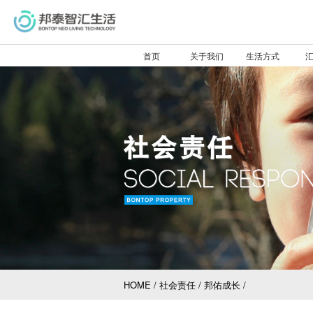
首页
关于我们
生活方式
验
分
前
接
HOME
/
社会责任
/
邦佑成长
/