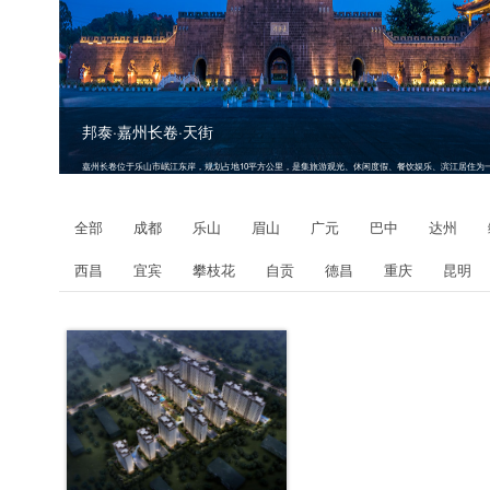
邦泰·嘉州长卷·天街
嘉州长卷位于乐山市岷江东岸，规划占地10平方公里，是集旅游观光、休闲度假、餐饮娱乐、滨江居住为
世界级景区；项目首期开发1.14平方公里，包括游客中心、古嘉州商业街“天街”、高端滨江住宅“天玺”，山
住宅“天域”，首期投资预计40个亿。
全部
成都
乐山
眉山
广元
巴中
达州
西昌
宜宾
攀枝花
自贡
德昌
重庆
昆明