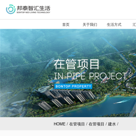
首页
关于我们
生活方式
验
分
前
接
HOME
/
在管项目
/
在管项目
/
建水
/