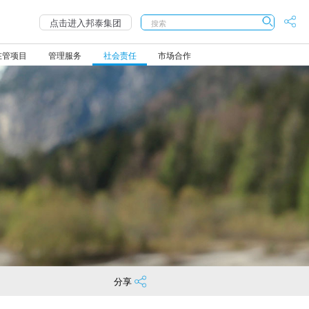
点击进入
邦泰集团
在管项目
管理服务
社会责任
市场合作
服务热线
人才激励
家在邦泰
组织架构
客户满意度评价
雷霆行动
尖端服务
幸福计划
邦管家
2021-04-09
育社会栋梁！
108-3377
极富竞争力的酬薪
行在邦泰 正直为本
邦乐园
权威满意度调查
董事会
家庭服务
2021-06-01
邦family计划
楼栋管理服务
售面积百强！
2021-04-02
重建
不间断的加薪计划
物业管理版块
邦教育
神秘客户暗访
家居服务
2021-06-01
夕阳红幸福
现代琐事代办
动
BSC绩效考核体系
城市/项目公司
邦邻里
业主义务监督代表
生活服务
2021-06-01
蒲公英计划
汽车服务
2021-03-29
准扶贫”
年终奖金
邦社群
...
2021-06-01
生泰旅游计划
旅游服务
一斑。
2021-01-22
2021-06-01
留守儿童筑梦
2021-06-01
体力行的行动，吸引更多人参与到公
目达州站温暖启动
2021-06-01
2021-01-19
梦作品展在蓉上演
2021-06-01
2021-01-12
2021-06-01
南省澄江市抚仙湖旁约135亩优质土地
2021-06-01
都
2020-12-31
2021-06-01
满举行！
2021-06-01
分享
108.37亩优质地块。
2020-12-30
赠1000万元
2021-06-01
2020-12-15
颁奖典礼成功举行
2021-06-01