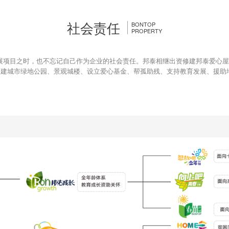
连续六年去往乐山师范学院，邦泰一直坚持在做这件事
务企业”
2020年11月27日，邦泰集团斩获内江市东兴区西林大道北侧、
集团新闻
“邦”助教师 点亮未来︱“萤光计划”2019邦泰乡村教
2021年度四川服务业企业百
社会责任
BONTOP
PROPERTY
高考首日，这家物业公司已经迫不及待地要给员工子女
强
筑梦青春︱10年750万，邦泰助力乐山师范学院梦想腾
四川省慈善总会•邦基金正式成立 500万爱心善款回报
展项目之时，也不忘记自己作为企业的社会责任。邦泰相继出资修建邦泰爱心屋、
驰援云南，邦泰集团捐赠54万余元，直抵震中鲁甸
、捐建城市绿地公园、景观城楼、设立爱心基金、帮孤助残、支持教育发展、援助
愿这168个小时，能成为照耀更多乡村孩子和老师的光
想参与“邦助学”，给乡村孩子们一个优质课堂？ “领养
为何这群村民会竖起大拇指，只因为邦泰做了这件事！
快乐足球，健康成长︱邦泰点亮乐山儿童足球梦
从今天起，西昌有了两个“邦泰班”
1405份美好成功抵达目的地，这群孩子最幸福......
邦泰集团圆峨边大堡中学“热餐梦” 爱心食堂正式投入使
滴水穿石，汇河入海︱看邦泰以责任护航“精准扶贫”
国家扶贫日︱聚焦“责任地产”邦泰集团的精准扶贫之道
安民之道在于察其疾苦，邦泰内江精准扶贫项目纪实
邦泰助力乐山、西昌环卫学子勇敢追梦！