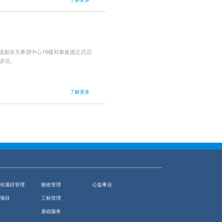
在成都东方希望中心19楼邦泰集团正式召
讲话。
了解更多
化项目管理
验收管理
公益事业
项目
三标管理
基础服务