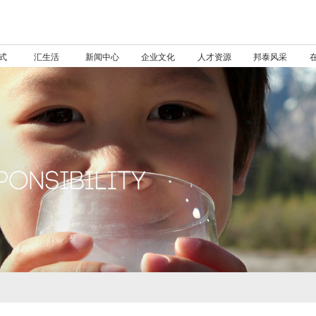
式
汇生活
新闻中心
企业文化
人才资源
邦泰风采
验收管理
公益事业
核心文化
邦里公约
视频集锦
邦泰物业
多元化项目管理
人才发展
宣言
三标管理
胜任力
人才招聘
邦里文化
APP
荣誉肯定
在管项目
照片集锦
基础服务
人文关怀
文化读本
邦泰V社区
发展历程
全国
实力邦泰，载誉前行
集团新闻
分户查验
在邦泰没有陌生人
让生活更有品位
人才培养体系
邦助工程
梦想同路人
成都
使命
乐山
ISO9001 国际质量管理体系
你好邦泰 你好未来
捐赠200万！邦泰助力乐山师范学院教师深造，共同培
2023成都服务业企业100
高层领导力
联系我们
成都
推荐欣赏
乐山
以邻里文化为载体, 吸引业主...
环境维护
品位期刊
衣
叁·度
2017
400-
让生活更有品位
邦泰集团以优异的销售业绩，稳居中国房企销售金额百强和销
集团新闻
前介服务
文化，以睦邻友好
邦筑美好
眉山
邦泰力量
培训品牌
愿景
广元
GB/T24001 环境管理体系
十年坚守 铸就辉煌
1049张折叠床之后，四川邦泰集团再捐150万支援灾后
中层领导力
就业发展
强”第26位
眉山
最新照片
广元
园林绿化
品位期刊
食
贰·区
2018
云平台
接房服务
核心价值观
邦爱同心
巴中
创新孵化器
一生相伴
为核心
GB/T28001 职业健康安全管理体系
达州
邦泰智汇生活
邦泰集团于乐山、西昌举行“情系环卫学子”公益助学行
全员通用素质能力
2021年度成都市市级“守合同
人物故事
巴中
达州
设施设备维护
品位季刊15期
住
壹·生活
2019
百强邦泰，渝你同行
集团新闻
邦泰公益宣传片
价值理念体系
邦暖社区
绵阳
武威
因为爱 成就家
携爱前行，邦泰集团助力内江市东兴区平坦镇寨花村“精
培训生计划
重信用”企业
绵阳
武威
秩序维护
品位季刊17期
行
2020
智慧家
邦泰集团此次被授予“成都市慈善总会副会长单位”，实力可见
集团新闻
邦泰物业微信公众号
邦佑成长
我是邦泰人
广安
德阳
邦泰物业抗疫宣传
首个“邦泰爱心屋”在乐山市高凤乡中心小学落成
邦泰集团连续三年蝉联“中国
广安
德阳
邦泰之道
邦泰汇生活APP
2021
遂宁
十堰
邦泰“童心筑梦”大型体验式公益行动走进西昌，为彝区
服务业企业500强”
遂宁
十堰
邦泰物语2.0
2022
作为责任地产，邦泰会坚持传递向上、向善的力量，并通过身
集团新闻
内江
玉溪
2170份美好抵达︱邦泰【怒放吧，少年计划】公益项
邦泰荣获“2020企业社会责任
内江
玉溪
益中来，推动公益事业发展，让爱与温暖照亮更多地方。
延安
西昌
邦泰爱心屋《插图本故事教科书》新书发布会暨童心筑
行业典范奖”
延安
西昌
邦泰集团成功斩获遂宁经开区约60.38亩优质地块。
集团新闻
宜宾
攀枝花
邦泰实地援建姚家乡 给村民一个可预见的未来
2021中国物业服务百强企业
宜宾
攀枝花
自贡
德昌
12月30日，捷报传来，邦泰集团以总价2.9亿元，成功斩获云
仅仅两天时间，他们造了一所彩色学校
2021物业服务力百强企业
自贡
德昌
集团新闻
重庆
昆明
四川邦泰让爱心走进金堂县，“ 邦泰爱心屋”首次落户成
2021四川诚信企业
重庆
昆明
忻州
常德
第一期“邦泰爱心屋”爱心课程种子教师培训开课仪式圆
2021中国服务业企业500强
忻州
常德
2020年12月28日，邦泰集团以4.02亿元成功斩获达州高新区约
集团新闻
建水
合肥
携手抗疫︱邦泰集团设立【邦助未来】公益基金，计划捐
邦泰物业荣获“2018-2020年
建水
合肥
正脉东三环，宽鉴品位家，成都邦泰·宽语的硬实力
集团新闻
向上吧，青春︱2019邦泰集团内江师范学院奖助学金
度四川省AAA级诚信物业服