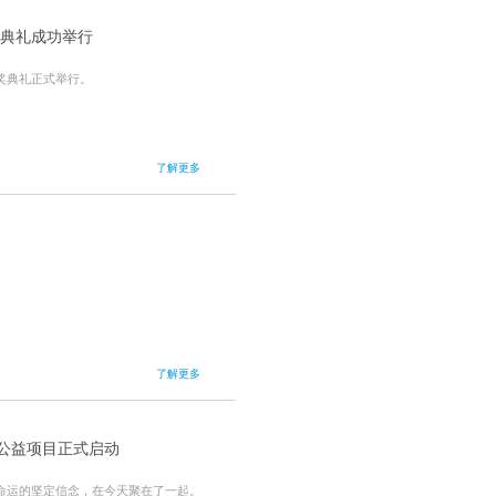
奖典礼成功举行
颁奖典礼正式举行。
了解更多
了解更多
训公益项目正式启动
变命运的坚定信念，在今天聚在了一起。