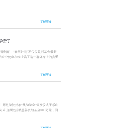
了解更多
学费了
润春苗”，“春苗计划”不仅仅是邦基金最新
的企业使命在物业员工这一群体身上的真爱
了解更多
乐山师范学院邦泰“奖助学金”颁发仪式于乐山
乐山师院捐助慈善资助基金500万元，同
了解更多