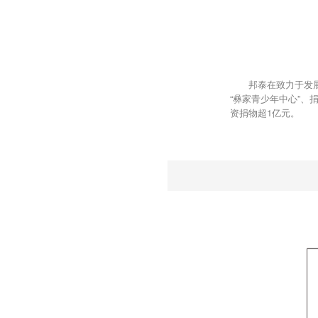
邦泰在致力于发
“彝家青少年中心”
资捐物超1亿元。