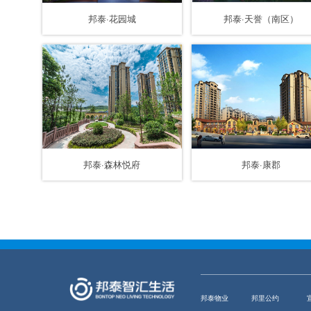
邦泰·花园城
邦泰·天誉（南区）
邦泰·森林悦府
邦泰·康郡
邦泰物业
邦里公约