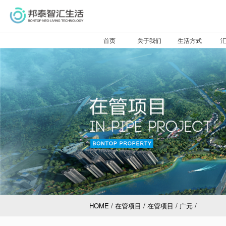
首页
关于我们
生活方式
验
分
前
接
HOME
/
在管项目
/
在管项目
/
广元
/