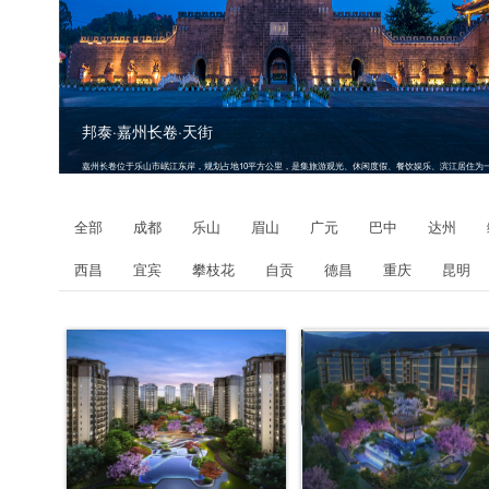
邦泰·嘉州长卷·天街
嘉州长卷位于乐山市岷江东岸，规划占地10平方公里，是集旅游观光、休闲度假、餐饮娱乐、滨江居住为
世界级景区；项目首期开发1.14平方公里，包括游客中心、古嘉州商业街“天街”、高端滨江住宅“天玺”，山
住宅“天域”，首期投资预计40个亿。
全部
成都
乐山
眉山
广元
巴中
达州
西昌
宜宾
攀枝花
自贡
德昌
重庆
昆明