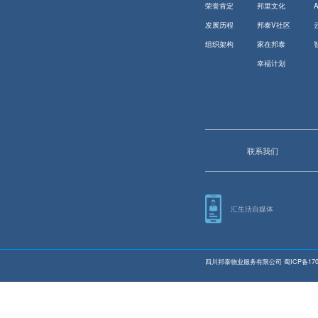
荣誉肯定
邦里文化
发展历程
邦泰V社区
组织架构
家在邦泰
幸福计划
联系我们
汇生活自媒体
四川邦泰物业服务有限公司
蜀ICP备170